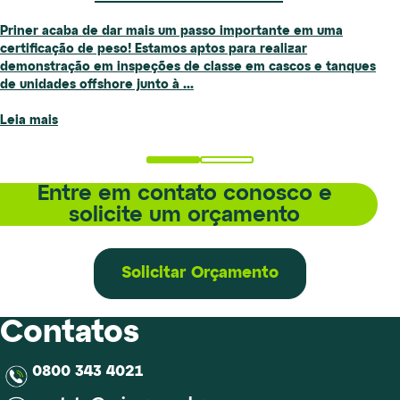
em
navio
Priner acaba de dar mais um passo importante em uma
FPSO
certificação de peso! Estamos aptos para realizar
no
demonstração em inspeções de classe em cascos e tanques
Senegal
Priner
de unidades offshore junto à
...
está
apta
Leia mais
a
realizar
demonstração
Entre em contato conosco e
em
inspeção
solicite um orçamento
de
classe
em
Solicitar Orçamento
cascos
e
tanques
Contatos
de
unidades
offshore
0800 343 4021