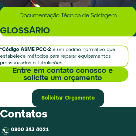
Documentação Técnica de Soldagem
GLOSSÁRIO
*Código ASME PCC-2
é um padrão normativo que
estabelece métodos para reparar equipamentos
pressurizados e tubulações.
Entre em contato conosco e
solicite um orçamento
Solicitar Orçamento
Contatos
0800 343 4021