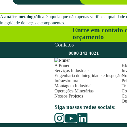
A
análise metalográfica
é aquela que não apenas verifica a qualidade 
integridade de peças e componentes.
Entre em contato c
orçamento
Contatos
0800 343 4021
A Priner
Bl
Serviços Industriais
Inv
Engenharia de Integridade e Inspeção
No
Infraestrutura
Pr
Montagem Industrial
Tr
Operações Minerárias
Co
Nossos Projetos
Ca
Ou
Siga nossas redes sociais: