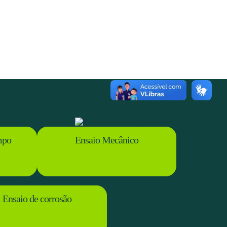
mpo
Ensaio Mecânico
Ensaio de corrosão