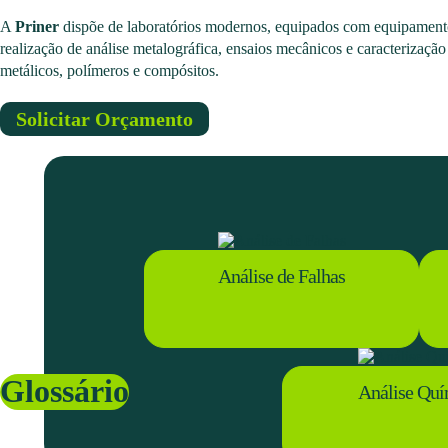
A
Priner
dispõe de laboratórios modernos, equipados com equipamento
realização de análise metalográfica, ensaios mecânicos e caracterização
metálicos, polímeros e compósitos.
Solicitar Orçamento
Análise de Falhas
Glossário
Análise Quí