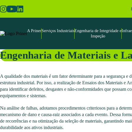
Skip
to
the
content
A Priner
Serviços Industriais
Engenharia de Integridade e
Infrae
Inspeção
Engenharia de Materiais e L
A qualidade dos materiais é um fator determinante para a segurança e
estrutura industrial. Por isso, a realização de Ensaios dos Materiais e A
para identificar defeitos, desgastes e não-conformidades que possam 
equipamentos e sistemas.
Na análise de falhas, adotamos procedimentos criteriosos para a deter
mecanismo de dano e causa-raiz associados a cada evento. Dessa form
de recorrências e na otimização da seleção de materiais, garantindo mai
durabilidade aos ativos industriais.