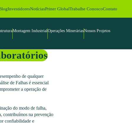
Blog
Investidores
Notícias
Priner Global
Trabalhe Conosco
Contato
strutura
Montagem Industrial
Operações Minerárias
Nossos Projetos
aboratórios
 desempenho de qualquer
nálise de Falhas é essencial
comprometer a operação de
minação do modo de falha,
a, contribuímos na prevenção
or confiabilidade e