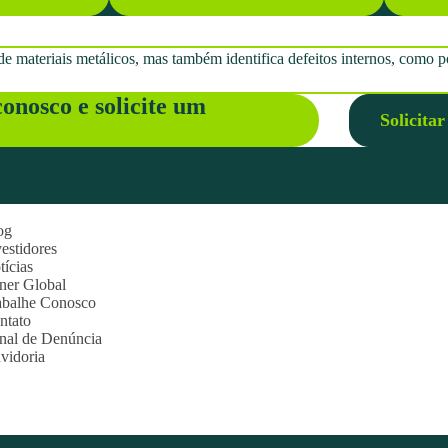
de materiais metálicos, mas também identifica defeitos internos, como 
onosco e solicite um
Solicita
og
estidores
tícias
iner Global
abalhe Conosco
ntato
nal de Denúncia
vidoria