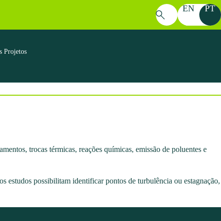
EN
PT
Pesquisar
por:
s Projetos
amentos, trocas térmicas, reações químicas, emissão de poluentes e
s estudos possibilitam identificar pontos de turbulência ou estagnação,