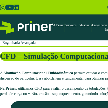
Skip
to
the
content
A Priner
Serviços Industriais
Engenharia 
I
Engenharia Avançada
CFD – Simulação Computaciona
A
Simulação Computacional Fluidodinâmica
permite estudar o comp
dispersão de partículas. Essa abordagem é fundamental para otimizar pr
Na
Priner
, utilizamos CFD para avaliar o desempenho de tubulações, tr
perda de carga ou vazão, erosão e superaquecimento, garantindo soluções