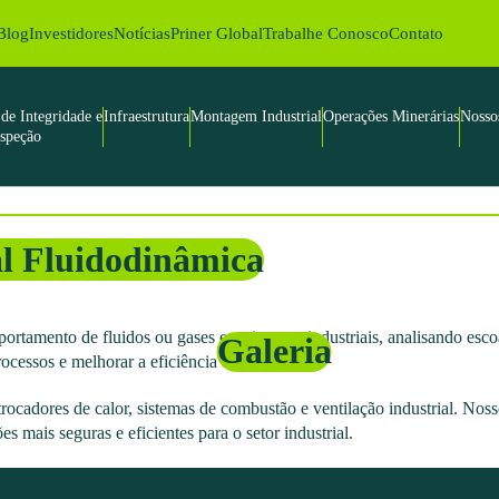
Blog
Investidores
Notícias
Priner Global
Trabalhe Conosco
Contato
de Integridade e
Infraestrutura
Montagem Industrial
Operações Minerárias
Nosso
nspeção
l Fluidodinâmica
ortamento de fluidos ou gases em sistemas industriais, analisando esco
Galeria
ocessos e melhorar a eficiência operacional.
ocadores de calor, sistemas de combustão e ventilação industrial. Nosso
 mais seguras e eficientes para o setor industrial.