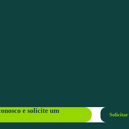
onosco e solicite um
Solicita