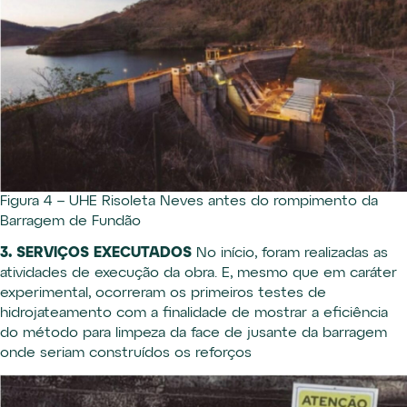
Figura 4 – UHE Risoleta Neves antes do rompimento da
Barragem de Fundão
3. SERVIÇOS EXECUTADOS
No início, foram realizadas as
atividades de execução da obra. E, mesmo que em caráter
experimental, ocorreram os primeiros testes de
hidrojateamento com a finalidade de mostrar a eficiência
do método para limpeza da face de jusante da barragem
onde seriam construídos os reforços