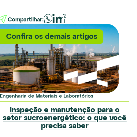
Compartilhar:
Confira os demais artigos
Engenharia de Materiais e Laboratórios
Offshore
Engenharia de Materiais e Laboratórios
Inspeção Subsea: quando contratar
Inspeção e manutenção para o
Por Que Contratar um Laboratório
setor sucroenergético: o que você
e o que esperar do serviço
de Ensaios Metalúrgicos
precisa saber
Avançados?
Quando se fala em integridade de equipamentos e