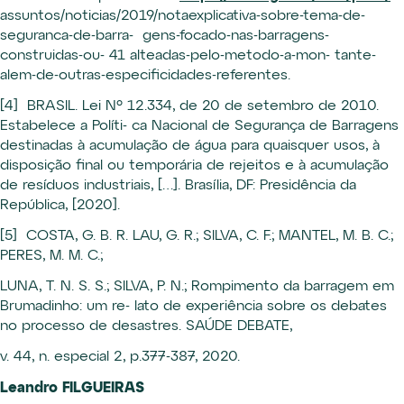
assuntos/noticias/2019/notaexplicativa-sobre-tema-de-
seguranca-de-barra- gens-focado-nas-barragens-
construidas-ou- 41 alteadas-pelo-metodo-a-mon- tante-
alem-de-outras-especificidades-referentes.
[4] BRASIL. Lei Nº 12.334, de 20 de setembro de 2010.
Estabelece a Políti- ca Nacional de Segurança de Barragens
destinadas à acumulação de água para quaisquer usos, à
disposição final ou temporária de rejeitos e à acumulação
de resíduos industriais, […]. Brasília, DF: Presidência da
República, [2020].
[5] COSTA, G. B. R. LAU, G. R.; SILVA, C. F.; MANTEL, M. B. C.;
PERES, M. M. C.;
LUNA, T. N. S. S.; SILVA, P. N.; Rompimento da barragem em
Brumadinho: um re- lato de experiência sobre os debates
no processo de desastres. SAÚDE DEBATE,
v. 44, n. especial 2, p.377-387, 2020.
Leandro FILGUEIRAS