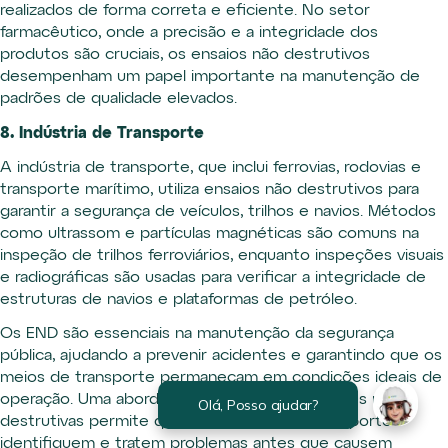
realizados de forma correta e eficiente. No setor
farmacêutico, onde a precisão e a integridade dos
produtos são cruciais, os ensaios não destrutivos
desempenham um papel importante na manutenção de
padrões de qualidade elevados.
8. Indústria de Transporte
A indústria de transporte, que inclui ferrovias, rodovias e
transporte marítimo, utiliza ensaios não destrutivos para
garantir a segurança de veículos, trilhos e navios. Métodos
como ultrassom e partículas magnéticas são comuns na
inspeção de trilhos ferroviários, enquanto inspeções visuais
e radiográficas são usadas para verificar a integridade de
estruturas de navios e plataformas de petróleo.
Os END são essenciais na manutenção da segurança
pública, ajudando a prevenir acidentes e garantindo que os
meios de transporte permaneçam em condições ideais de
operação. Uma abordagem proativa às inspeções não
destrutivas permite que as empresas de transporte
identifiquem e tratem problemas antes que causem