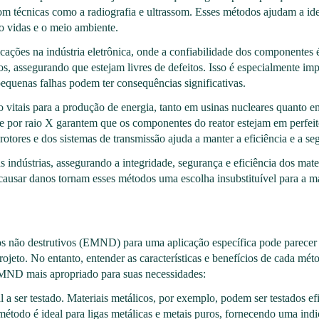
 técnicas como a radiografia e ultrassom. Esses métodos ajudam a ide
do vidas e o meio ambiente.
ões na indústria eletrônica, onde a confiabilidade dos componentes é c
os, assegurando que estejam livres de defeitos. Isso é especialmente im
uenas falhas podem ter consequências significativas.
vitais para a produção de energia, tanto em usinas nucleares quanto em
e por raio X garantem que os componentes do reator estejam em perfei
rotores e dos sistemas de transmissão ajuda a manter a eficiência e a s
ndústrias, assegurando a integridade, segurança e eficiência dos mater
 causar danos tornam esses métodos uma escolha insubstituível para a m
 não destrutivos (EMND) para uma aplicação específica pode parecer d
projeto. No entanto, entender as características e benefícios de cada m
 EMND mais apropriado para suas necessidades:
l a ser testado. Materiais metálicos, por exemplo, podem ser testados e
método é ideal para ligas metálicas e metais puros, fornecendo uma indi