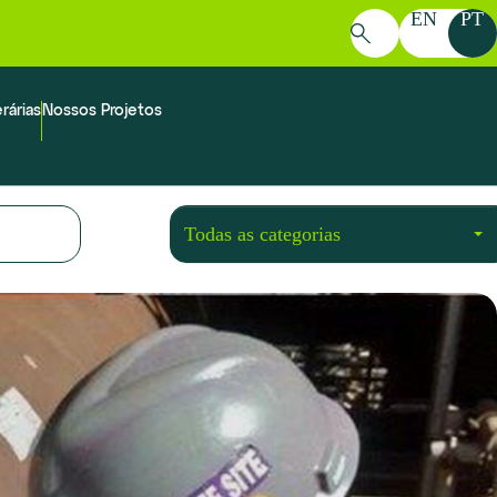
EN
PT
Pesquisar
por:
rárias
Nossos Projetos
Todas as categorias