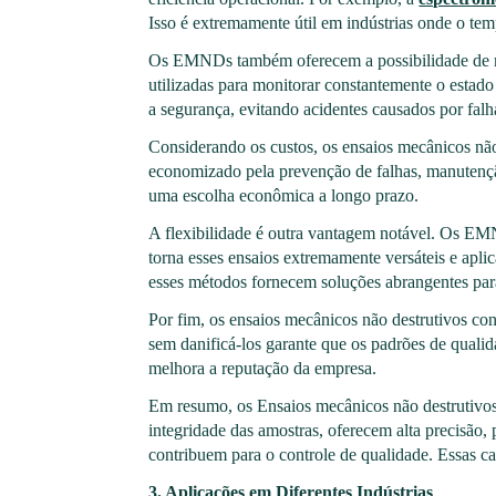
Isso é extremamente útil em indústrias onde o tem
Os EMNDs também oferecem a possibilidade de mo
utilizadas para monitorar constantemente o estad
a segurança, evitando acidentes causados por falh
Considerando os custos, os ensaios mecânicos nã
economizado pela prevenção de falhas, manutenção
uma escolha econômica a longo prazo.
A flexibilidade é outra vantagem notável. Os EMN
torna esses ensaios extremamente versáteis e apli
esses métodos fornecem soluções abrangentes para
Por fim, os ensaios mecânicos não destrutivos co
sem danificá-los garante que os padrões de quali
melhora a reputação da empresa.
Em resumo, os Ensaios mecânicos não destrutivos
integridade das amostras, oferecem alta precisão
contribuem para o controle de qualidade. Essas ca
3. Aplicações em Diferentes Indústrias