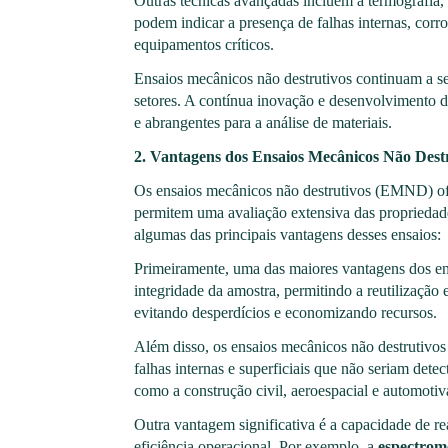
Outras técnicas avançadas incluem a termografia, 
podem indicar a presença de falhas internas, corr
equipamentos críticos.
Ensaios mecânicos não destrutivos continuam a ser
setores. A contínua inovação e desenvolvimento d
e abrangentes para a análise de materiais.
2. Vantagens dos Ensaios Mecânicos Não Dest
Os ensaios mecânicos não destrutivos (EMND) ofer
permitem uma avaliação extensiva das propriedade
algumas das principais vantagens desses ensaios:
Primeiramente, uma das maiores vantagens dos en
integridade da amostra, permitindo a reutilização 
evitando desperdícios e economizando recursos.
Além disso, os ensaios mecânicos não destrutivos
falhas internas e superficiais que não seriam dete
como a construção civil, aeroespacial e automotiv
Outra vantagem significativa é a capacidade de r
eficiência operacional. Por exemplo, a
espectrome