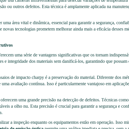
que usa câmeras infravermelhas para detectar variações de temperatura 
osão ou outros defeitos. Esta técnica é amplamente aplicada na manutenç
 uma área vital e dinâmica, essencial para garantir a segurança, confi
e novas tecnologias prometem melhorar ainda mais a eficácia desses m
rutivos
ecem uma série de vantagens significativas que os tornam indispensáv
s e integridade dos materiais sem danificá-los, garantindo que possam 
saios de impacto charpy é a preservação do material. Diferente dos 
e uma avaliação contínua. Isso é particularmente vantajoso em aplicações
 oferecem uma grande precisão na detecção de defeitos. Técnicas como 
ctáveis a olho nu. Esta precisão é crucial para garantir a segurança e co
a.
ealizar a inspeção enquanto os equipamentos estão em operação. Isso m
tria de emissão óptica
permite uma análise imediata e precisa, sem a 