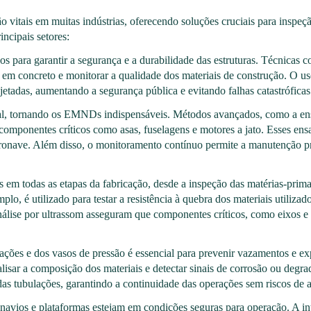
vitais em muitas indústrias, oferecendo soluções cruciais para inspe
ncipais setores:
 para garantir a segurança e a durabilidade das estruturas. Técnicas c
ras em concreto e monitorar a qualidade dos materiais de construção. O us
jetadas, aumentando a segurança pública e evitando falhas catastróficas
ial, tornando os EMNDs indispensáveis. Métodos avançados, como a ensa
componentes críticos como asas, fuselagens e motores a jato. Esses ensa
onave. Além disso, o monitoramento contínuo permite a manutenção pr
em todas as etapas da fabricação, desde a inspeção das matérias-prima
mplo, é utilizado para testar a resistência à quebra dos materiais utiliz
lise por ultrassom asseguram que componentes críticos, como eixos e s
lações e dos vasos de pressão é essencial para prevenir vazamentos e e
lisar a composição dos materiais e detectar sinais de corrosão ou degra
 das tubulações, garantindo a continuidade das operações sem riscos de 
vios e plataformas estejam em condições seguras para operação. A inte