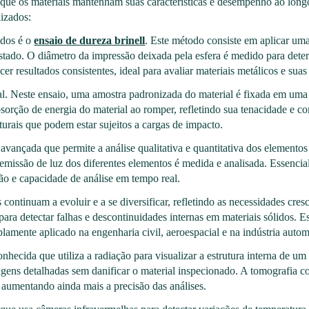
r que os materiais mantenham suas características e desempenho ao long
lizados:
ados é o
ensaio de dureza brinell
. Este método consiste em aplicar uma
stado. O diâmetro da impressão deixada pela esfera é medido para deter
r resultados consistentes, ideal para avaliar materiais metálicos e suas 
l. Neste ensaio, uma amostra padronizada do material é fixada em uma b
sorção de energia do material ao romper, refletindo sua tenacidade e 
turais que podem estar sujeitos a cargas de impacto.
 avançada que permite a análise qualitativa e quantitativa dos element
emissão de luz dos diferentes elementos é medida e analisada. Essencia
ão e capacidade de análise em tempo real.
ontinuam a evoluir e a se diversificar, refletindo as necessidades cres
para detectar falhas e descontinuidades internas em materiais sólidos. 
plamente aplicado na engenharia civil, aeroespacial e na indústria autom
onhecida que utiliza a radiação para visualizar a estrutura interna de 
gens detalhadas sem danificar o material inspecionado. A tomografia c
 aumentando ainda mais a precisão das análises.