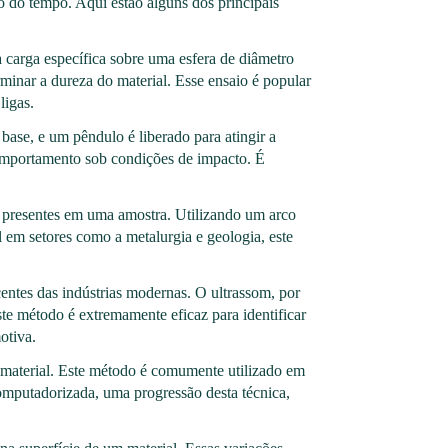
o do tempo. Aqui estão alguns dos principais
 carga específica sobre uma esfera de diâmetro
minar a dureza do material. Esse ensaio é popular
ligas.
ase, e um pêndulo é liberado para atingir a
comportamento sob condições de impacto. É
os presentes em uma amostra. Utilizando um arco
l em setores como a metalurgia e geologia, este
centes das indústrias modernas. O ultrassom, por
Este método é extremamente eficaz para identificar
otiva.
um material. Este método é comumente utilizado em
omputadorizada, uma progressão desta técnica,