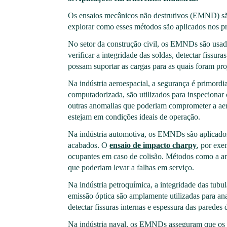
Os ensaios mecânicos não destrutivos (EMND) são 
explorar como esses métodos são aplicados nos pri
No setor da construção civil, os EMNDs são usados
verificar a integridade das soldas, detectar fissu
possam suportar as cargas para as quais foram pro
Na indústria aeroespacial, a segurança é primord
computadorizada, são utilizados para inspecionar 
outras anomalias que poderiam comprometer a aer
estejam em condições ideais de operação.
Na indústria automotiva, os EMNDs são aplicados 
acabados. O
ensaio de impacto charpy
, por exe
ocupantes em caso de colisão. Métodos como a aná
que poderiam levar a falhas em serviço.
Na indústria petroquímica, a integridade das tubu
emissão óptica são amplamente utilizadas para ana
detectar fissuras internas e espessura das paredes
Na indústria naval, os EMNDs asseguram que os na