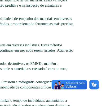
na superfície de um material. Essas variações
ão preditiva e na inspeção de estruturas e
abilidade e desempenho dos materiais em diversos
étodos, proporcionando ferramentas mais precisas
eis em diversas indústrias. Estes métodos
continuar em uso após serem testados. Aqui estão
métodos destrutivos, os EMNDs mantêm a
 onde o material a ser testado é caro ou raro,
ultrassom e radiografia conseguem identificar
nfiabilidade de componentes críticos em setores
inimiza o tempo de inatividade, aumentando a
necessidade de retirar o equipamento de serviço.