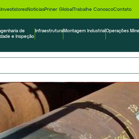
g
Investidores
Notícias
Priner Global
Trabalhe Conosco
Contato
genharia de
Infraestrutura
Montagem Industrial
Operações Mine
idade e Inspeção