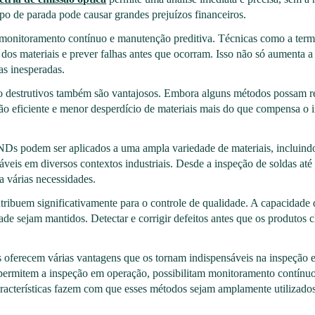
po de parada pode causar grandes prejuízos financeiros.
nitoramento contínuo e manutenção preditiva. Técnicas como a termog
o dos materiais e prever falhas antes que ocorram. Isso não só aumenta
as inesperadas.
o destrutivos também são vantajosos. Embora alguns métodos possam re
 eficiente e menor desperdício de materiais mais do que compensa o in
Ds podem ser aplicados a uma ampla variedade de materiais, incluindo
cáveis em diversos contextos industriais. Desde a inspeção de soldas até
 várias necessidades.
ntribuem significativamente para o controle de qualidade. A capacidade
dade sejam mantidos. Detectar e corrigir defeitos antes que os produto
 oferecem várias vantagens que os tornam indispensáveis na inspeção e
, permitem a inspeção em operação, possibilitam monitoramento contínuo
racterísticas fazem com que esses métodos sejam amplamente utilizados 