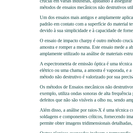
crucial em várias indústrias, ajudando a assegura
métodos de ensaios mecânicos não destrutivos uti
Um dos ensaios mais antigos e amplamente aplic
padrão em contato com a superfície do material te
devido à sua simplicidade e à capacidade de fornece
O ensaio de impacto charpy é outro método crucia
amostra e romper a mesma. Este ensaio mede a ab
amplamente utilizado na análise de materiais estru
A espectrometria de emissão óptica é uma técnica
elétrico ou uma chama, a amostra é vaporada, e a 
método não destrutivo é valorizado por sua precis
Os métodos de Ensaios mecânicos não destrutivos c
exemplo, utiliza ondas sonoras de alta frequência 
defeitos que não são visíveis a olho nu, sendo am
Além disso, a análise por raios-X é uma técnica c
soldagens e componentes críticos, fornecendo ima
permite obter imagens tridimensionais detalhadas,