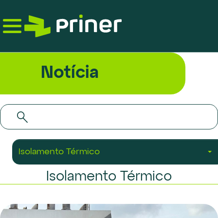
Skip
to
the
content
Notícia
Isolamento Térmico
Isolamento Térmico